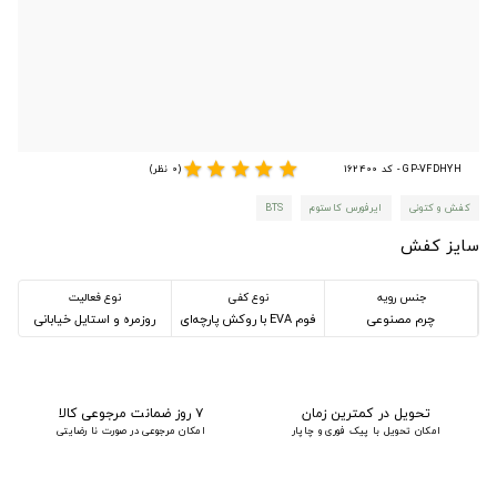
star
star
star
star
star
GP-VFDHYH - کد 162400
(0 نظر)
کفش و کتونی
ایرفورس کاستوم
BTS
سایز کفش
جنس رویه
نوع کفی
نوع فعالیت
چرم مصنوعی
فوم EVA با روکش پارچه‌ای
روزمره و استایل خیابانی
تحویل در کمترین زمان
۷ روز ضمانت مرجوعی کالا
امکان تحویل با پیک فوری و چاپار
امکان مرجوعی در صورت نا رضایتی