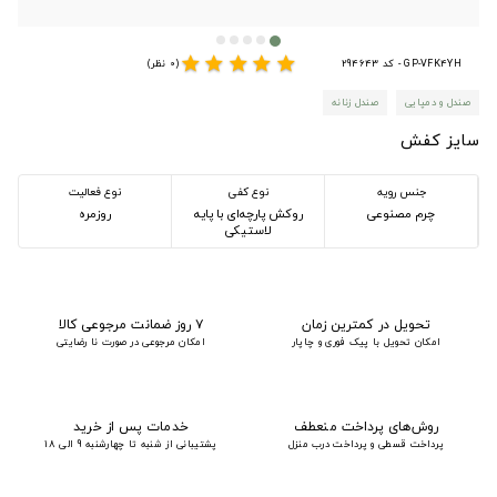
star
star
star
star
star
GP-VFK4YH - کد 294643
(0 نظر)
صندل و دمپایی
صندل زنانه
سایز کفش
جنس رویه
نوع کفی
نوع فعالیت
چرم مصنوعی
روکش پارچه‌ای با پایه
روزمره
لاستیکی
تحویل در کمترین زمان
۷ روز ضمانت مرجوعی کالا
امکان تحویل با پیک فوری و چاپار
امکان مرجوعی در صورت نا رضایتی
روش‌های پرداخت منعطف
خدمات پس از خرید
پرداخت قسطی و پرداخت درب منزل
پشتیبانی از شنبه تا چهارشنبه 9 الی 18