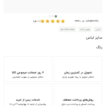
star
star
star
star
star
GP-WF4FTC - کد 39940
(0 نظر)
لباس
هودی زنانه
spirited away
سایز لباس
رنگ
تحویل در کمترین زمان
۷ روز ضمانت مرجوعی کالا
امکان تحویل با پیک فوری و چاپار
امکان مرجوعی در صورت نارضایتی
روش‌های پرداخت منعطف
خدمات پس از خرید
پرداخت قسطی و پرداخت درب منزل
پشتیبانی از شنبه تا چهارشنبه 9 الی 18