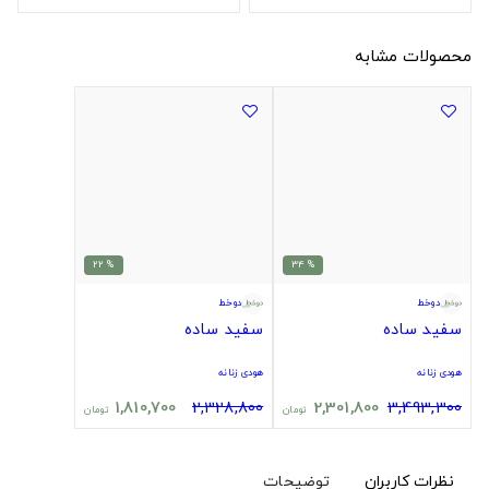
محصولات مشابه
% 22
% 34
دوخط
دوخط
سفید ساده
سفید ساده
هودی زنانه
هودی زنانه
1,810,700
2,328,800
2,301,800
3,493,300
تومان
تومان
نظرات کاربران
توضیحات