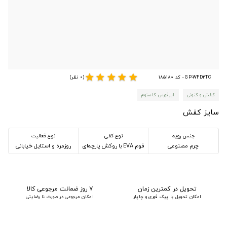
star
star
star
star
star
GP-WFD2TC - کد 185180
(0 نظر)
کفش و کتونی
ایرفورس کاستوم
سایز کفش
جنس رویه
نوع کفی
نوع فعالیت
چرم مصنوعی
فوم EVA با روکش پارچه‌ای
روزمره و استایل خیابانی
تحویل در کمترین زمان
۷ روز ضمانت مرجوعی کالا
امکان تحویل با پیک فوری و چاپار
امکان مرجوعی در صورت نا رضایتی