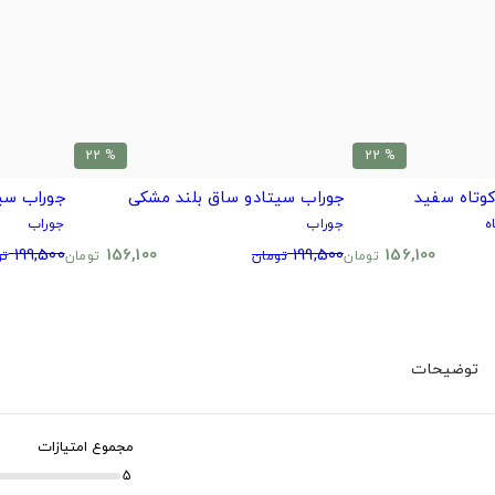
% 22
% 22
وتاه سفید
جوراب سیتادو ساق بلند مشکی
جوراب سی
ه
جوراب
جوراب
199,500
156,100
199,500
156,100
تومان
تومان
تومان
تو
توضیحات
مجموع امتیازات
5