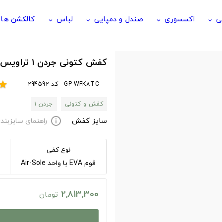
ی
اکسسوری
صندل و دمپایی
لباس
کالکشن ها
keyboard_arrow_down
keyboard_arrow_down
keyboard_arrow_down
keyboard_arrow_down
کفش کتونی جردن ۱ تراویس اسکات موکا
GP-WFK8TC - کد 294592
star
کفش و کتونی
جردن ۱
سایز کفش
راهنمای سایزبند
info
نوع کفی
فوم EVA با واحد Air-Sole
2,813,300
تومان