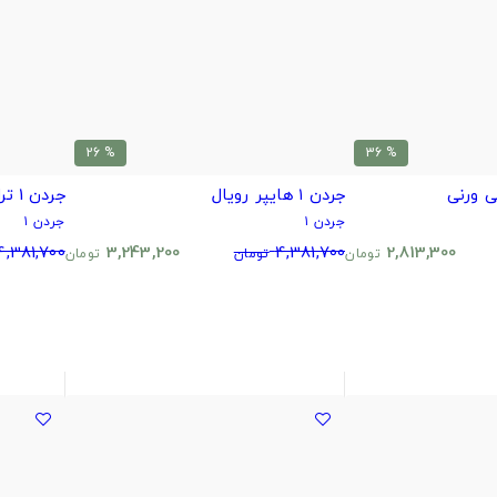
% 26
% 36
جردن ۱ هایپر رویال
جردن 1 تراویس اسکات الیو
جردن ۱
جردن ۱
4,381,700
3,243,200
4,381,700
2,813,300
تومان
تومان
تومان