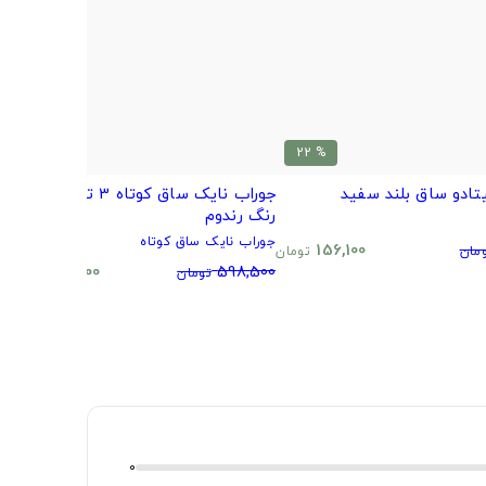
% 20
% 22
تادو ساق بلند سفید
جوراب نایک ساق کوتاه 3 تایی طرح و
ب
رنگ رندوم
م
جوراب نایک ساق کوتاه
0
156,100
مان
تومان
480,500
598,500
تومان
تومان
0