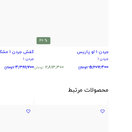
% 46
جردن 1 لو پاریس
کفش جردن 1 مشکی ورنی
جردن ۱
جردن ۱
4,381,700
2,813,300
5,207,400
تومان
تومان
تومان
محصولات مرتبط