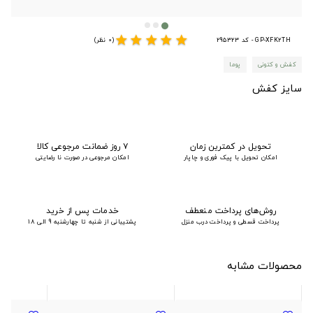
star
star
star
star
star
GP-XFK2TH - کد 295323
(0 نظر)
کفش و کتونی
پوما
سایز کفش
تحویل در کمترین زمان
۷ روز ضمانت مرجوعی کالا
امکان تحویل با پیک فوری و چاپار
امکان مرجوعی در صورت نا رضایتی
روش‌های پرداخت منعطف
خدمات پس از خرید
پرداخت قسطی و پرداخت درب منزل
پشتیبانی از شنبه تا چهارشنبه 9 الی 18
محصولات مشابه