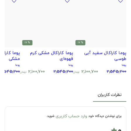
% 17
% 17
پوما کاراکال سفید آبی
پوما کاراکال مشکی کرم
پوما کاراک
طوسی
قهوه‌ای
مشکی
پوما
پوما
پوما
2,545,200
2,100,700
2,545,200
2,100,700
2,545,200
تومان
تومان
نظرات کاربران
وارد حساب کاربری
برای نوشتن دیدگاه خود
شوید.
۰
star