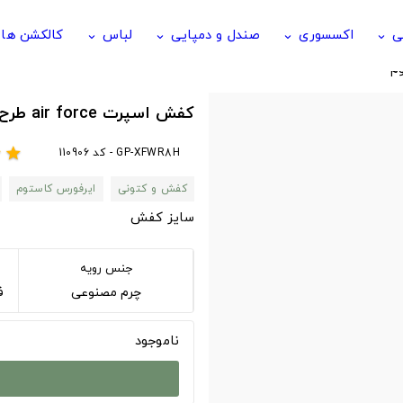
ی
اکسسوری
صندل و دمپایی
لباس
کالکشن ها
keyboard_arrow_down
keyboard_arrow_down
keyboard_arrow_down
keyboard_arrow_down
م
کفش اسپرت air force طرح Joker X ایرفورس نایک nike
GP-XFWR8H - کد 110906
r
star
کفش و کتونی
ایرفورس کاستوم
سایز کفش
جنس رویه
چرم مصنوعی
فوم 
ناموجود