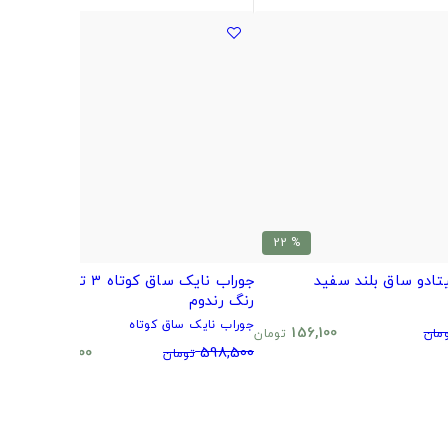
% 20
% 22
تادو ساق بلند سفید
جوراب نایک ساق کوتاه 3 تایی طرح و
ب
رنگ رندوم
م
جوراب نایک ساق کوتاه
0
156,100
مان
تومان
480,500
598,500
تومان
تومان