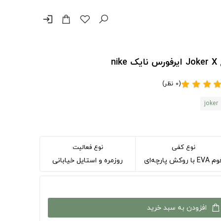
login
(0 نظر)
star
star
star
sta
joker
نوع کفی
نوع فعالیت
EVA با روکش پارچه‌ای
روزمره و استایل خیابانی
افزودن به سبد خرید