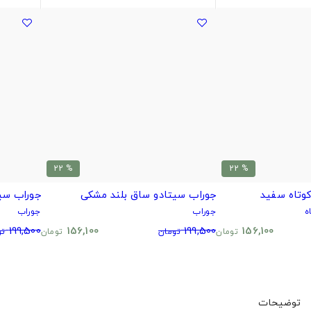
% 22
% 22
وتاه سفید
جوراب سیتادو ساق بلند مشکی
جوراب سی
ه
جوراب
جوراب
199,500
156,100
199,500
156,100
تومان
تومان
تومان
تو
توضیحات