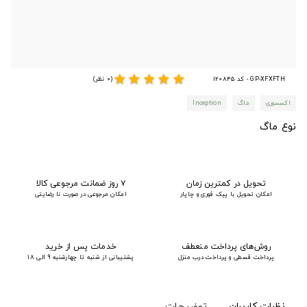
star
star
star
star
star
GP-XFXFTH - کد 120845
(0 نظر)
اکسسوری
ماگ
Inception
نوع ماگ
تحویل در کمترین زمان
۷ روز ضمانت مرجوعی کالا
امکان تحویل با پیک فوری و چاپار
امکان مرجوعی در صورت نا رضایتی
روش‌های پرداخت منعطف
خدمات پس از خرید
پرداخت قسطی و پرداخت درب منزل
پشتیبانی از شنبه تا چهارشنبه 9 الی 18
نظرات کاربران
توضیحات