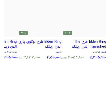
% 24
% 24
Elden Ring طرح The
Elden Ring طرح لوگوی بازی
Tarnished الدن رینگ
الدن رینگ
الدن رینگ
هودی طرح دار
دورس
هودی طرح دار
5,325,900
3,437,000
4,510,000
4,058,800
5,325,900
تومان
تومان