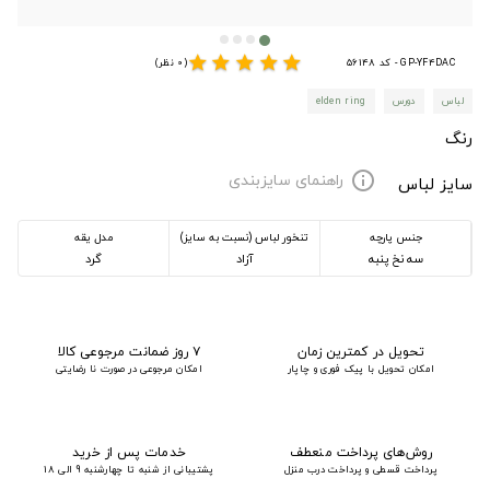
star
star
star
star
star
GP-YF4DAC - کد 56148
(0 نظر)
لباس
دورس
elden ring
رنگ
راهنمای سایزبندی
info
سایز لباس
جنس پارچه
تنخور لباس (نسبت به سایز)
مدل یقه
سه نخ پنبه
آزاد
گرد
تحویل در کمترین زمان
۷ روز ضمانت مرجوعی کالا
امکان تحویل با پیک فوری و چاپار
امکان مرجوعی در صورت نا رضایتی
روش‌های پرداخت منعطف
خدمات پس از خرید
پرداخت قسطی و پرداخت درب منزل
پشتیبانی از شنبه تا چهارشنبه 9 الی 18