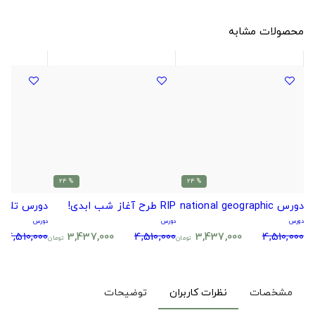
محصولات مشابه
% 24
% 24
دورس national geographic
RIP طرح آغاز شب ابدی!
دورس تلما
دورس
دورس
دورس
4,510,000
3,437,000
4,510,000
3,437,000
4,510,000
تومان
تومان
مشخصات
نظرات کاربران
توضیحات