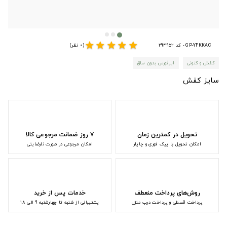
star
star
star
star
star
GP-YFKKAC - کد 294952
(0 نظر)
کفش و کتونی
ایرفورس بدون ساق
سایز کفش
تحویل در کمترین زمان
۷ روز ضمانت مرجوعی کالا
امکان تحویل با پیک فوری و چاپار
امکان مرجوعی در صورت نارضایتی
روش‌های پرداخت منعطف
خدمات پس از خرید
پرداخت قسطی و پرداخت درب منزل
پشتیبانی از شنبه تا چهارشنبه 9 الی 18