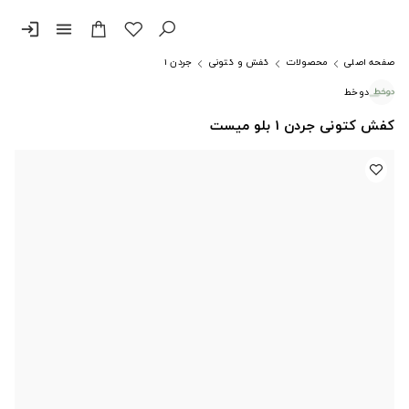
login
menu
صفحه اصلی
محصولات
کفش و کتونی
جردن ۱
دوخط
کفش کتونی جردن 1 بلو میست