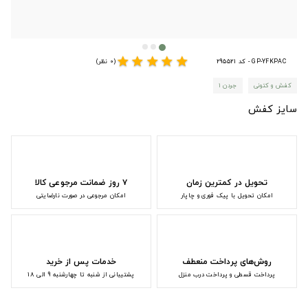
star
star
star
star
star
GP-YFKPAC - کد 295521
(0 نظر)
کفش و کتونی
جردن ۱
سایز کفش
تحویل در کمترین زمان
۷ روز ضمانت مرجوعی کالا
امکان تحویل با پیک فوری و چاپار
امکان مرجوعی در صورت نارضایتی
روش‌های پرداخت منعطف
خدمات پس از خرید
پرداخت قسطی و پرداخت درب منزل
پشتیبانی از شنبه تا چهارشنبه 9 الی 18