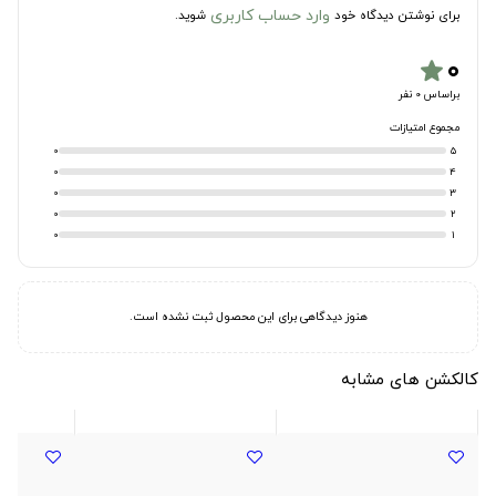
وارد حساب کاربری
برای نوشتن دیدگاه خود
شوید.
۰
star
براساس 0 نفر
مجموع امتیازات
0
5
0
4
0
3
0
2
0
1
هنوز دیدگاهی برای این محصول ثبت نشده است.
کالکشن های مشابه