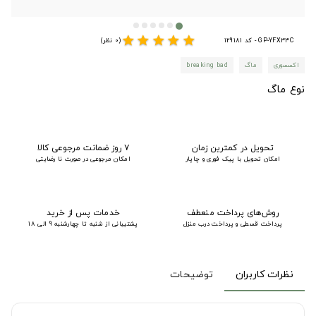
star
star
star
star
star
GP-YFX33C - کد 129181
(0 نظر)
اکسسوری
ماگ
breaking bad
نوع ماگ
تحویل در کمترین زمان
۷ روز ضمانت مرجوعی کالا
امکان تحویل با پیک فوری و چاپار
امکان مرجوعی در صورت نا رضایتی
روش‌های پرداخت منعطف
خدمات پس از خرید
پرداخت قسطی و پرداخت درب منزل
پشتیبانی از شنبه تا چهارشنبه 9 الی 18
نظرات کاربران
توضیحات