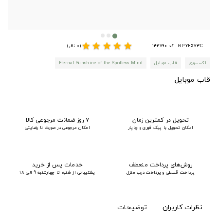
star
star
star
star
star
GP-YFX73C - کد 142790
(0 نظر)
اکسسوری
قاب موبایل
Eternal Sunshine of the Spotless Mind
قاب موبایل
تحویل در کمترین زمان
۷ روز ضمانت مرجوعی کالا
امکان تحویل با پیک فوری و چاپار
امکان مرجوعی در صورت نا رضایتی
روش‌های پرداخت منعطف
خدمات پس از خرید
پرداخت قسطی و پرداخت درب منزل
پشتیبانی از شنبه تا چهارشنبه 9 الی 18
نظرات کاربران
توضیحات