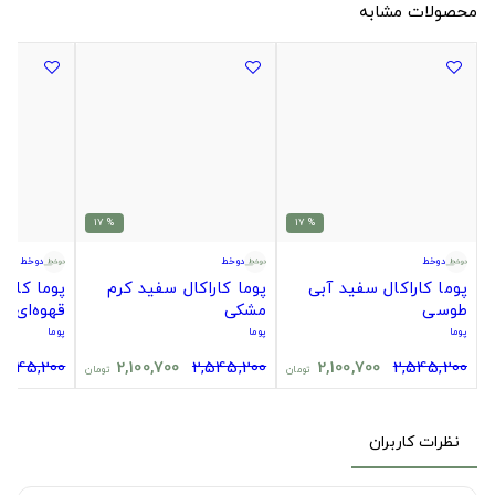
محصولات مشابه
% 17
% 17
دوخط
دوخط
دوخط
پوما کاراکال سفید آبی
پوما کاراکال سفید کرم
پوما کارا
طوسی
مشکی
قهوه‌ای
پوما
پوما
پوما
,545,200
2,100,700
2,545,200
2,100,700
2,545,200
تومان
تومان
نظرات کاربران