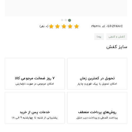
star
star
star
star
star
GP-ZFKA7C - کد 295428
(0 نظر)
کفش و کتونی
پوما
سایز کفش
تحویل در کمترین زمان
۷ روز ضمانت مرجوعی کالا
امکان تحویل با پیک فوری و چاپار
امکان مرجوعی در صورت نارضایتی
روش‌های پرداخت منعطف
خدمات پس از خرید
پرداخت قسطی و پرداخت درب منزل
پشتیبانی از شنبه تا چهارشنبه 9 الی 18