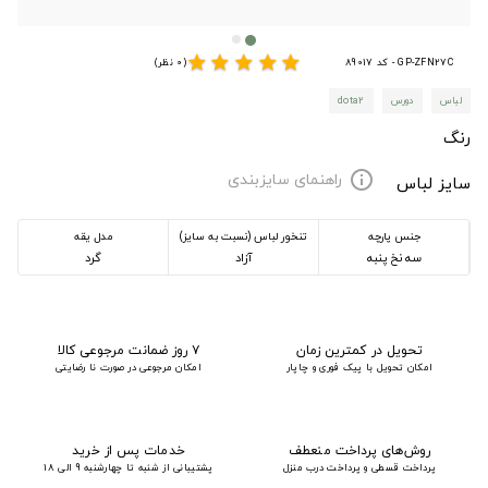
star
star
star
star
star
GP-ZFN27C - کد 89017
(0 نظر)
لباس
دورس
dota2
رنگ
راهنمای سایزبندی
info
سایز لباس
جنس پارچه
تنخور لباس (نسبت به سایز)
مدل یقه
سه نخ پنبه
آزاد
گرد
تحویل در کمترین زمان
۷ روز ضمانت مرجوعی کالا
امکان تحویل با پیک فوری و چاپار
امکان مرجوعی در صورت نا رضایتی
روش‌های پرداخت منعطف
خدمات پس از خرید
پرداخت قسطی و پرداخت درب منزل
پشتیبانی از شنبه تا چهارشنبه 9 الی 18