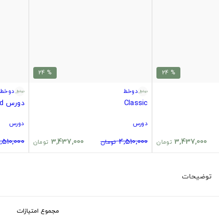
% 24
% 24
دوخط
دوخط
Classic
دورس radiohead
دورس
دورس
,510,000
3,437,000
4,510,000
3,437,000
تومان
تومان
تومان
توضیحات
مجموع امتیازات