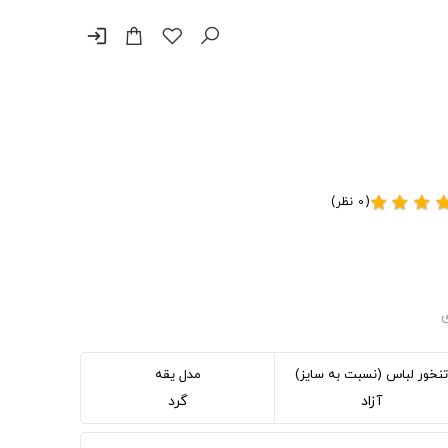
login
(0 نظر)
star
star
star
st
ی
تنخور لباس (نسبت به سایز)
مدل یقه
آزاد
گرد