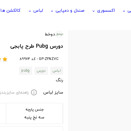
ی
اکسسوری
صندل و دمپایی
لباس
کالکشن ها
keyboard_arrow_down
keyboard_arrow_down
keyboard_arrow_down
keyboard_arrow_down
دوخط
دورس Pubg طرح پابجی
GP-ZFNZ7C - کد 89974
ar
star
لباس
دورس
pubg
رنگ
سایز لباس
راهنمای سایزبند
info
جنس پارچه
سه نخ پنبه