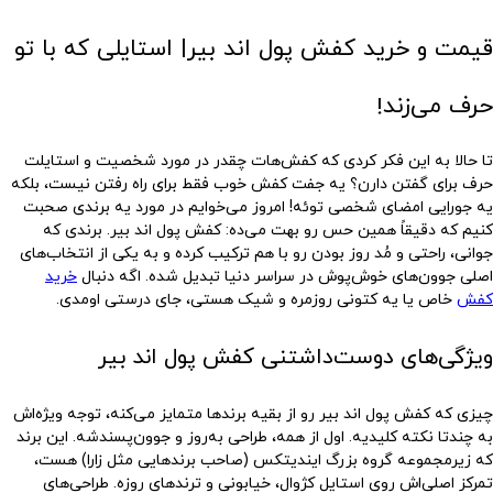
قیمت و خرید کفش پول اند بیر| استایلی که با تو
حرف می‌زند
!
تا حالا به این فکر کردی که کفش‌هات چقدر در مورد شخصیت و استایلت
حرف برای گفتن دارن؟ یه جفت کفش خوب فقط برای راه رفتن نیست، بلکه
یه جورایی امضای شخصی توئه! امروز می‌خوایم در مورد یه برندی صحبت
کنیم که دقیقاً همین حس رو بهت می‌ده:
کفش پول اند بیر
. برندی که
جوانی، راحتی و مُد روز بودن رو با هم ترکیب کرده و به یکی از انتخاب‌های
اصلی جوون‌های خوش‌پوش در سراسر دنیا تبدیل شده. اگه دنبال
خرید
کفش
خاص یا یه کتونی روزمره و شیک هستی، جای درستی اومدی.
ویژگی‌های دوست‌داشتنی کفش پول اند بیر
چیزی که
کفش پول اند بیر
رو از بقیه برندها متمایز می‌کنه، توجه ویژه‌اش
به چندتا نکته کلیدیه. اول از همه، طراحی به‌روز و جوون‌پسندشه. این برند
که زیرمجموعه گروه بزرگ ایندیتکس (صاحب برندهایی مثل زارا) هست،
تمرکز اصلی‌اش روی استایل کژوال، خیابونی و ترندهای روزه. طراحی‌های