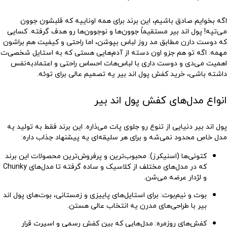
اگه بخوایم صادق باشیم، این برند برای همه اوناییه که قلبشون جوون
می‌تپه! پول اند بیر مستقیماً جوون‌ها و نوجوون‌ها رو هدف گرفته. کسایی
که دوست دارن مطابق مد روز لباس بپوشن، اما راحتی و کیفیت هم براشون
مهمه. اگه تو هم جزو اون دسته از آدم‌هایی هستی که به استایل شخصی‌ت
اهمیت می‌دی و دوست داری با لباس‌هات احساس راحتی و اعتمادبه‌نفس
داشته باشی،
خرید کفش پول اند بیر
یه تصمیم عالی برای توئه.
انواع مدل‌های کفش پول اند بیر
پول اند بیر دنیایی از تنوع رو جلوی پات می‌ذاره. این برند فقط به تولید یه
مدل خاص محدود نمی‌شه و برای هر سلیقه‌ای یه پیشنهاد جذاب داره:
کتونی‌ها (اسنیکرز)
:
محبوب‌ترین و پرفروش‌ترین محصولات این برند
که در مدل‌های مختلف از کلاسیک و ساده گرفته تا مدل‌های Chunky
و لژدار عرضه می‌شن.
بوت و نیم‌بوت
:
برای استایل‌های پاییزی و زمستانی، بوت‌های پول اند
بیر با طراحی‌های مدرن یه انتخاب عالی هستن.
کفش‌های روزمره
:
مدل‌هایی که بین کفش رسمی و اسپرت قرار