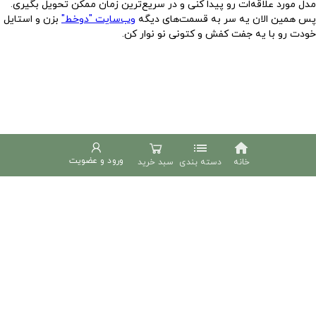
مدل مورد علاقه‌ات رو پیدا کنی و در سریع‌ترین زمان ممکن تحویل بگیری.
پس همین الان یه سر به قسمت‌های دیگه
وب‌سایت "دوخط"
بزن و استایل
خودت رو با یه جفت کفش و کتونی نو نوار کن.
list
home
ورود و عضویت
خانه
دسته بندی
سبد خرید
دوخط
phone
02191307695
پشتیبانی شنبه تا چهارشنبه 9 الی 18
تهران، طرشت، بلوار اکبری، خیابان قاسمی، خیابان صادقی، پلاک 29، پارک علم و فناوری شریف
مجتمع صادقی، طبقه 2، واحد 4
کدپستی: 1458883499