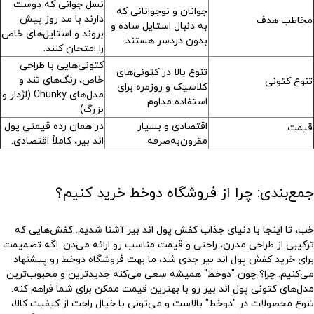
نسل جوانی که دوست
جوانان و نوجوانانی که
دارند با مد روز پیش
مخاطب هدف
به دنبال استایل ساده و
بروند و استایل‌های خاص
بدون دردسر هستند.
را امتحان کنند.
کتونی‌هایی با طراحی
تنوع بالا در کتونی‌های
خاص، رنگ‌های تند و
تنوع کتونی
کلاسیک و روزمره برای
مدل‌های Chunky (لژدار و
استفاده مداوم.
بزرگ).
اقتصادی و بسیار
در همان رده قیمتی پول
قیمت
مقرون‌به‌صرفه.
اند بیر، کاملاً اقتصادی.
جمع‌بندی: چرا از فروشگاه دوخط خرید کنیم؟
خب، تا اینجا با دنیای جذاب
کفش پول اند بیر
آشنا شدیم. کفش‌هایی که
ترکیبی از طراحی مدرن، راحتی و قیمت مناسب رو ارائه می‌دن. اگه تصمیمت
برای
خرید کفش پول اند بیر
جدی شد، ما بهت
فروشگاه دوخط
رو پیشنهاد
می‌کنیم. چرا؟ چون "دوخط" همیشه سعی می‌کنه جدیدترین و محبوب‌ترین
مدل‌های
کتونی پول اند بیر
رو با بهترین قیمت ممکن برای شما فراهم کنه.
تنوع محصولات در "دوخط" بالاست و می‌تونی با خیال راحت از کیفیت کالا،