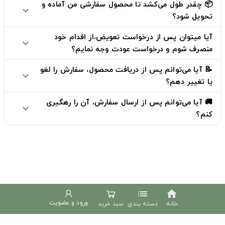
📦 چقدر طول می‌کشد تا محصول سفارشی من آماده و
expand_more
تحویل شود؟
آیا میتوان پس از درخواست تعویض،از اقدام خود
expand_more
منصرف شوم و درخواست عودت وجه نمایم؟
📝 آیا می‌توانم پس از دریافت محصول، سفارش را لغو
expand_more
یا تغییر دهم؟
🚚 آیا می‌توانم پس از ارسال سفارش، آن را رهگیری
expand_more
کنم؟
list
home
ورود و عضویت
خانه
دسته بندی
سبد خرید