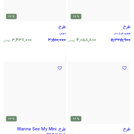
% 24
% 24
طرح
طرح
هودی طرح دار
دورس
3,437,000
4,510,000
4,058,800
5,325,900
تومان
تومان
% 24
% 24
طرح
طرح Wanna See My Mini