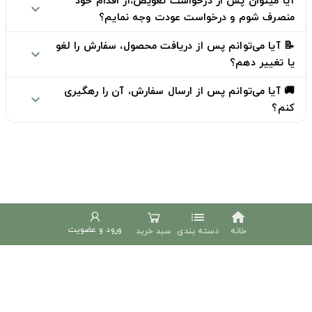
آیا میتوان پس از درخواست تعویض،از اقدام خود
expand_more
منصرف شوم و درخواست عودت وجه نمایم؟
📝 آیا می‌توانم پس از دریافت محصول، سفارش را لغو
expand_more
یا تغییر دهم؟
🚚 آیا می‌توانم پس از ارسال سفارش، آن را رهگیری
expand_more
کنم؟
list
home
ورود و عضویت
خانه
دسته بندی
سبد خرید
دوخط
phone
02191307695
پشتیبانی شنبه تا چهارشنبه 9 الی 18