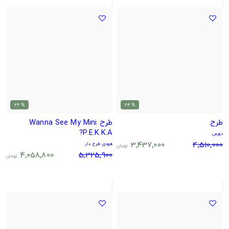
% 24
% 24
طرح
طرح Wanna See My Mini
P.E.K.K.A?
دورس
3,437,000
4,510,000
هودی طرح دار
تومان
4,058,800
5,325,900
تومان