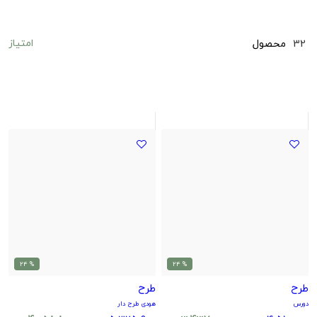
امتیاز
32
محصول
% 24
% 24
طرح
طرح
دورس
هودی طرح دار