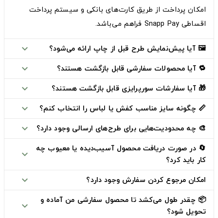
امکان پرداخت از طریق
کارت‌های بانکی
و
سیستم پرداخت
اقساطی Snapp Pay
فراهم می‌باشد.
🖼️ آیا پیش‌نمایش طرح قبل از چاپ ارائه می‌شود؟
expand_more
🔁 آیا محصولات سفارشی قابل بازگشت هستند؟
expand_more
🎁 آیا سفارشات سورپرایزی قابل بازگشت هستند؟
expand_more
📏 چگونه سایز مناسب کفش یا لباس را انتخاب کنم؟
expand_more
🎨 چه محدودیت‌هایی برای طرح‌های ارسالی وجود دارد؟
expand_more
🔄 در صورت دریافت محصول آسیب‌دیده یا معیوب چه
expand_more
کار باید کرد؟
امکان مرجوع کردن سفارش وجود دارد؟
expand_more
📦 چقدر طول می‌کشد تا محصول سفارشی من آماده و
expand_more
تحویل شود؟