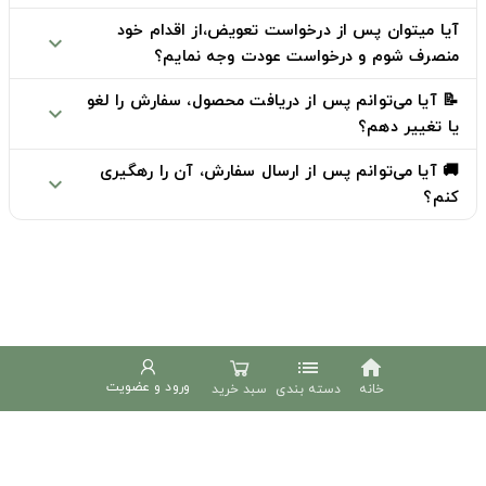
آیا میتوان پس از درخواست تعویض،از اقدام خود
expand_more
منصرف شوم و درخواست عودت وجه نمایم؟
📝 آیا می‌توانم پس از دریافت محصول، سفارش را لغو
expand_more
یا تغییر دهم؟
🚚 آیا می‌توانم پس از ارسال سفارش، آن را رهگیری
expand_more
کنم؟
list
home
ورود و عضویت
خانه
دسته بندی
سبد خرید
دوخط