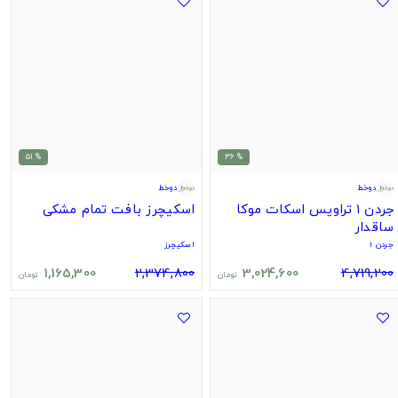
% 51
% 36
دوخط
دوخط
جردن ۱ تراویس اسکات موکا
اسکیچرز بافت تمام مشکی
ساقدار
جردن ۱
اسکیچرز
1,165,300
2,374,800
3,024,600
4,719,200
تومان
تومان