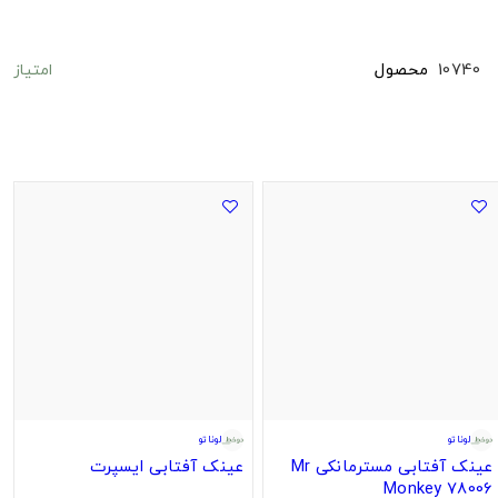
امتیاز
10740
محصول
لوناتو
لوناتو
عینک آفتابی مسترمانکی Mr
عینک آفتابی ایسپرت
Monkey 78006