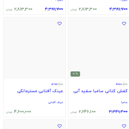
2,813,300
4,381,700
2,813,300
4,381,700
تومان
تومان
% 21
دوخط
لوناتو
کفش کتانی سامبا سفید آبی
عینک آفتابی مسترمانکی
سامبا
عینک آفتابی
4,600,000
2,646,100
3,341,400
تومان
تومان