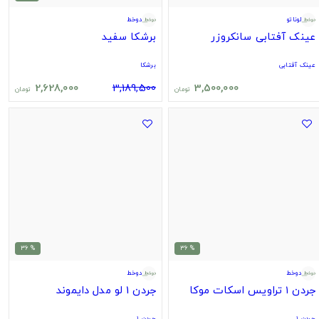
لوناتو
دوخط
عینک آفتابی سانکروزر
برشکا سفید
عینک آفتابی
برشکا
2,628,000
3,189,500
3,500,000
تومان
تومان
% 36
% 36
دوخط
دوخط
جردن ۱ تراویس اسکات موکا
جردن 1 لو مدل دایموند
جردن ۱
جردن ۱