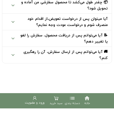
📦 چقدر طول می‌کشد تا محصول سفارشی من آماده و
expand_more
تحویل شود؟
آیا میتوان پس از درخواست تعویض،از اقدام خود
expand_more
منصرف شوم و درخواست عودت وجه نمایم؟
📝 آیا می‌توانم پس از دریافت محصول، سفارش را لغو
expand_more
یا تغییر دهم؟
🚚 آیا می‌توانم پس از ارسال سفارش، آن را رهگیری
expand_more
کنم؟
list
home
ورود و عضویت
خانه
دسته بندی
سبد خرید