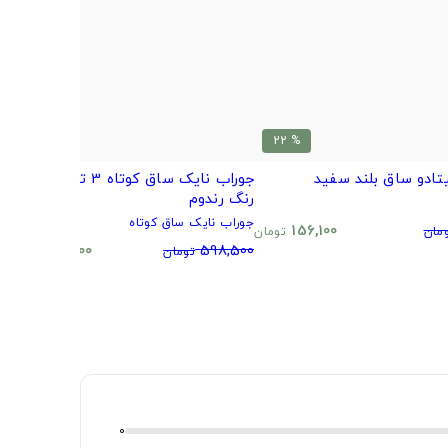
% 20
% 22
تادو ساق بلند سفید
جوراب نایک ساق کوتاه 3 تایی طرح و
ب
رنگ رندوم
م
جوراب نایک ساق کوتاه
0
156,100
مان
تومان
480,500
598,500
تومان
تومان
0