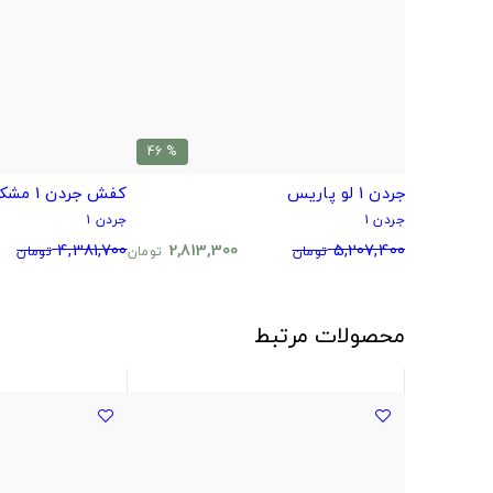
% 46
جردن 1 لو پاریس
کفش جردن 1 مشکی ورنی
جردن ۱
جردن ۱
4,381,700
2,813,300
5,207,400
تومان
تومان
تومان
محصولات مرتبط