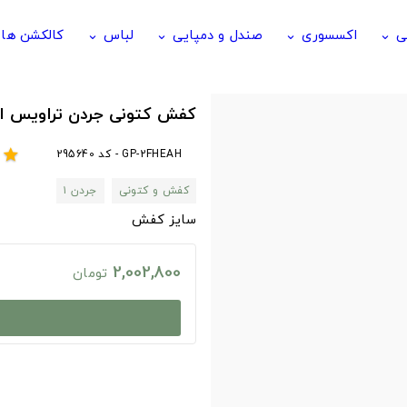
ی
اکسسوری
صندل و دمپایی
لباس
کالکشن ها
keyboard_arrow_down
keyboard_arrow_down
keyboard_arrow_down
keyboard_arrow_down
کفش کتونی جردن تراویس ا
GP-2FHEAH - کد 295640
r
star
کفش و کتونی
جردن ۱
سایز کفش
2,002,800
تومان