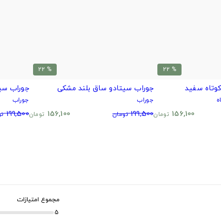
% 22
% 22
وتاه سفید
جوراب سیتادو ساق بلند مشکی
جوراب سی
ه
جوراب
جوراب
199,500
156,100
199,500
156,100
تومان
تومان
تومان
تو
مجموع امتیازات
5