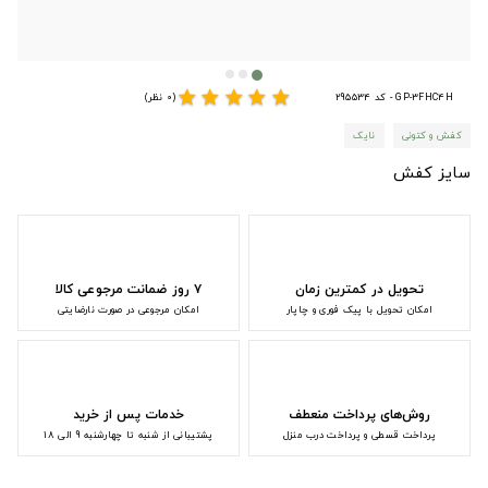
star
star
star
star
star
GP-3FHC4H - کد 295534
(0 نظر)
کفش و کتونی
نایک
سایز کفش
تحویل در کمترین زمان
۷ روز ضمانت مرجوعی کالا
امکان تحویل با پیک فوری و چاپار
امکان مرجوعی در صورت نارضایتی
روش‌های پرداخت منعطف
خدمات پس از خرید
پرداخت قسطی و پرداخت درب منزل
پشتیبانی از شنبه تا چهارشنبه 9 الی 18