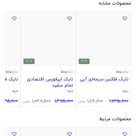
محصولات مشابه
% 30
% 36
دوخط
دوخط
دوخط
نایک فلکس سرمه‌ای آبی
نایک ایرفورس اقتصادی
نایک فل
تمام سفید
نایک
نایک
نایک
1,735,800
1,038,500
1,485,000
1,116,200
1,735,800
تومان
تومان
محصولات مرتبط