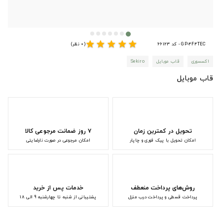
star
star
star
star
star
GP-4F4TEC - کد 66123
(0 نظر)
اکسسوری
قاب موبایل
Sekiro
قاب موبایل
تحویل در کمترین زمان
۷ روز ضمانت مرجوعی کالا
امکان تحویل با پیک فوری و چاپار
امکان مرجوعی در صورت نارضایتی
روش‌های پرداخت منعطف
خدمات پس از خرید
پرداخت قسطی و پرداخت درب منزل
پشتیبانی از شنبه تا چهارشنبه 9 الی 18