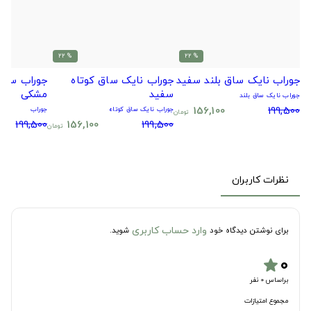
% 22
% 22
جوراب نایک ساق بلند سفید
جوراب نایک ساق کوتاه
جوراب سیتا
سفید
مشکی
جوراب نایک ساق بلند
156,100
199,500
جوراب نایک ساق کوتاه
جوراب
تومان
199,500
156,100
199,500
تومان
نظرات کاربران
وارد حساب کاربری
برای نوشتن دیدگاه خود
شوید.
۰
star
براساس 0 نفر
مجموع امتیازات