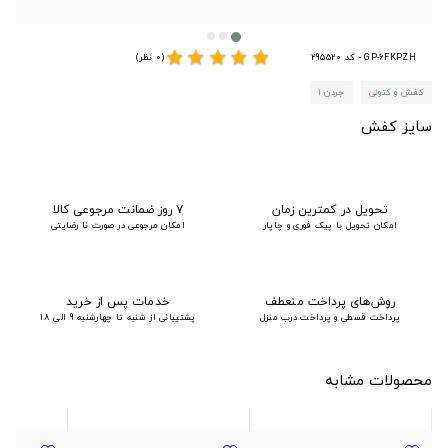
star
star
star
star
star
GP-6FKPZH - کد 295520
(0 نظر)
کفش و کتونی
جردن ۱
سایز کفش
تحویل در کمترین زمان
۷ روز ضمانت مرجوعی کالا
امکان تحویل با پیک فوری و چاپار
امکان مرجوعی در صورت نا رضایتی
روش‌های پرداخت منعطف
خدمات پس از خرید
پرداخت قسطی و پرداخت درب منزل
پشتیبانی از شنبه تا چهارشنبه 9 الی 18
محصولات مشابه