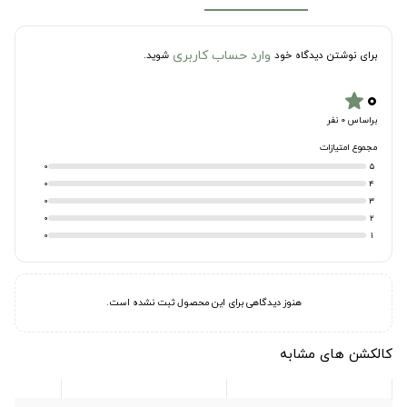
وارد حساب کاربری
برای نوشتن دیدگاه خود
شوید.
۰
star
براساس 0 نفر
مجموع امتیازات
0
5
0
4
0
3
0
2
0
1
هنوز دیدگاهی برای این محصول ثبت نشده است.
کالکشن های مشابه