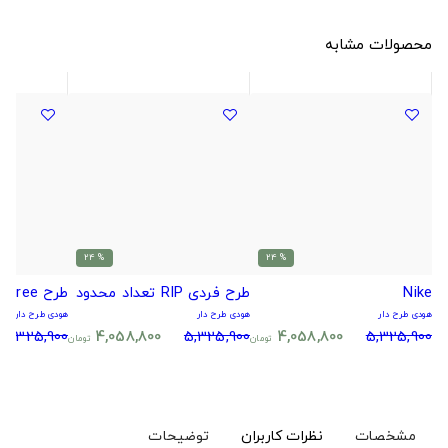
محصولات مشابه
% 24
% 24
Nike
طرح فردی RIP تعداد محدود
طرح Digital Tree.
هودی طرح دار
هودی طرح دار
هودی طرح دار
5,325,900
4,058,800
5,325,900
4,058,800
5,325,900
تومان
تومان
مشخصات
نظرات کاربران
توضیحات