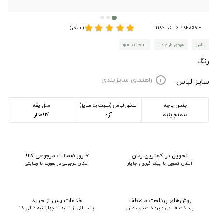
star
star
star
star
star
GP-8F8XVH - کد 11182
(0 نظر)
لباس
هودی طرح دار
god of war
رنگ
راهنمای سایزبندی
info
سایز لباس
جنس پارچه
تنخور لباس (نسبت به سایز)
مدل یقه
سه نخ پنبه
آزاد
کلاه‌دار
تحویل در کمترین زمان
۷ روز ضمانت مرجوعی کالا
امکان تحویل با پیک فوری و چاپار
امکان مرجوعی در صورت نا رضایتی
روش‌های پرداخت منعطف
خدمات پس از خرید
پرداخت قسطی و پرداخت درب منزل
پشتیبانی از شنبه تا چهارشنبه 9 الی 18