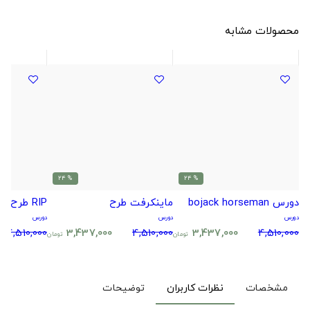
محصولات مشابه
% 24
% 24
دورس bojack horseman
ماینکرفت طرح
RIP طرح آغاز شب ابدی!
دورس
دورس
دورس
4,510,000
3,437,000
4,510,000
3,437,000
4,510,000
تومان
تومان
مشخصات
نظرات کاربران
توضیحات