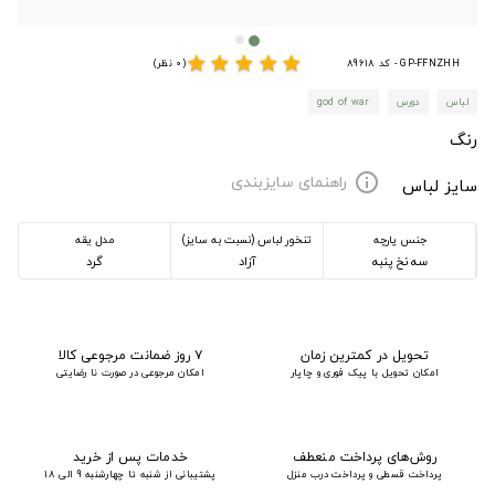
star
star
star
star
star
GP-FFNZHH - کد 89618
(0 نظر)
لباس
دورس
god of war
رنگ
راهنمای سایزبندی
info
سایز لباس
جنس پارچه
تنخور لباس (نسبت به سایز)
مدل یقه
سه نخ پنبه
آزاد
گرد
تحویل در کمترین زمان
۷ روز ضمانت مرجوعی کالا
امکان تحویل با پیک فوری و چاپار
امکان مرجوعی در صورت نا رضایتی
روش‌های پرداخت منعطف
خدمات پس از خرید
پرداخت قسطی و پرداخت درب منزل
پشتیبانی از شنبه تا چهارشنبه 9 الی 18