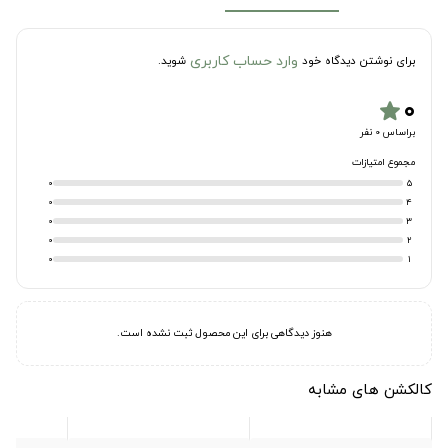
وارد حساب کاربری
برای نوشتن دیدگاه خود
شوید.
۰
star
براساس 0 نفر
مجموع امتیازات
0
5
0
4
0
3
0
2
0
1
هنوز دیدگاهی برای این محصول ثبت نشده است.
کالکشن های مشابه