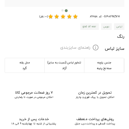
star
star
star
star
star
GP-8FNZVH - کد 89658
(0 نظر)
لباس
دورس
god of war
رنگ
راهنمای سایزبندی
info
سایز لباس
جنس پارچه
تنخور لباس (نسبت به سایز)
مدل یقه
سه نخ پنبه
آزاد
گرد
تحویل در کمترین زمان
۷ روز ضمانت مرجوعی کالا
امکان تحویل با پیک فوری و چاپار
امکان مرجوعی در صورت نا رضایتی
روش‌های پرداخت منعطف
خدمات پس از خرید
پرداخت قسطی و پرداخت درب منزل
پشتیبانی از شنبه تا چهارشنبه 9 الی 18