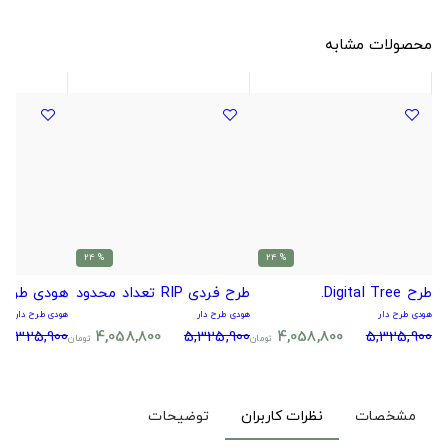
محصولات مشابه
% 24
% 24
طرح Digital Tree.
طرح فردی RIP تعداد محدود
هودی طرح 
هودی طرح دار
هودی طرح دار
هودی طرح دار
5,325,900
4,058,800
5,325,900
4,058,800
5,325,900
تومان
تومان
مشخصات
نظرات کاربران
توضیحات