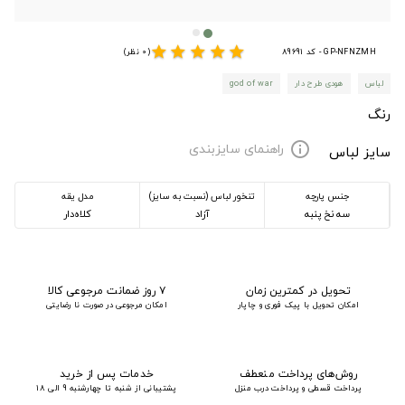
star
star
star
star
star
GP-NFNZMH - کد 89691
(0 نظر)
لباس
هودی طرح دار
god of war
رنگ
راهنمای سایزبندی
info
سایز لباس
جنس پارچه
تنخور لباس (نسبت به سایز)
مدل یقه
سه نخ پنبه
آزاد
کلاه‌دار
تحویل در کمترین زمان
۷ روز ضمانت مرجوعی کالا
امکان تحویل با پیک فوری و چاپار
امکان مرجوعی در صورت نا رضایتی
روش‌های پرداخت منعطف
خدمات پس از خرید
پرداخت قسطی و پرداخت درب منزل
پشتیبانی از شنبه تا چهارشنبه 9 الی 18