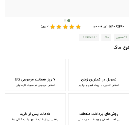
star
star
star
star
star
GP-8FXFFH - کد 120306
(0 نظر)
اکسسوری
ماگ
Interstellar
نوع ماگ
تحویل در کمترین زمان
۷ روز ضمانت مرجوعی کالا
امکان تحویل با پیک فوری و چاپار
امکان مرجوعی در صورت نارضایتی
روش‌های پرداخت منعطف
خدمات پس از خرید
پرداخت قسطی و پرداخت درب منزل
پشتیبانی از شنبه تا چهارشنبه 9 الی 18