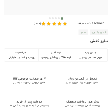
star
star
star
star
star
GP-CFU6CC - کد 266874
(0 نظر)
کفش و کتونی
سامبا
سایز کفش
جنس رویه
نوع کفی
نوع فعالیت
چرم مصنوعی و جیر
فوم EVA با روکش پارچه‌ای
روزمره و استایل خیابانی
تحویل در کمترین زمان
۷ روز ضمانت مرجوعی کالا
امکان تحویل با پیک فوری و چاپار
امکان مرجوعی در صورت نا رضایتی
روش‌های پرداخت منعطف
خدمات پس از خرید
پرداخت قسطی و پرداخت درب منزل
پشتیبانی از شنبه تا چهارشنبه 9 الی 18