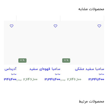
محصولات مشابه
% 21
% 21
سامبا سفید مشکی
سامبا قهوه‌ای سفید
آدیداس سا
سامبا
سامبا
سامبا
3,341,400
2,646,100
3,341,400
2,646,100
3,341,400
تومان
تومان
محصولات مرتبط