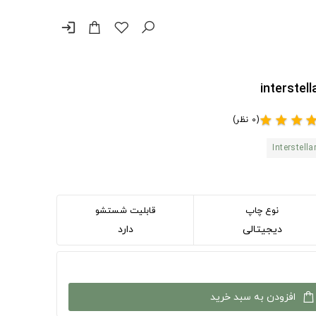
login
(0 نظر)
star
star
star
sta
Interstella
نوع چاپ
قابلیت شستشو
دیجیتالی
دارد
افزودن به سبد خرید