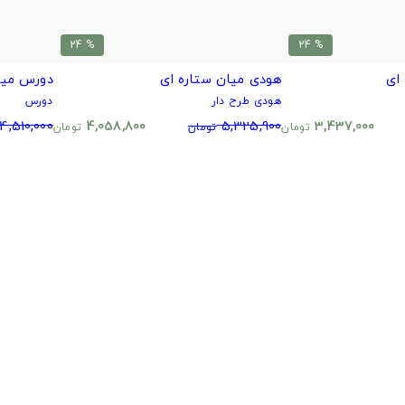
% 24
% 24
ای
هودی میان ستاره ای
دورس میا
هودی طرح دار
دورس
4,510,000
4,058,800
5,325,900
3,437,000
تومان
تومان
تومان