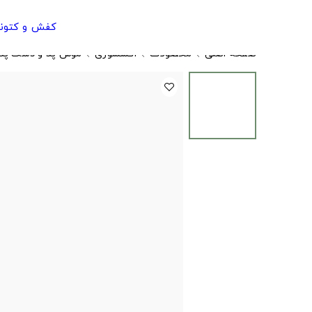
کفش و کتون
صفحه اصلی
محصولات
اکسسوری
موس پد و دسک پد