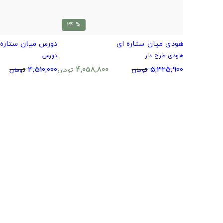
% 24
هودی میان ستاره ای
دورس میان ستاره 
هودی طرح دار
دورس
4,510,000
4,058,800
5,325,900
تومان
تومان
تومان