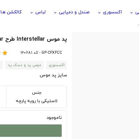
ی
اکسسوری
صندل و دمپایی
لباس
کالکشن ها
keyboard_arrow_down
keyboard_arrow_down
keyboard_arrow_down
keyboard_arrow_down
پد موس Interstellar طرح interstellar
GP-CFXFCC - کد 120281
r
star
اکسسوری
موس پد و دسک پد
r
سایز پد موس
جنس
لاستیکی با رویه پارچه
ناموجود