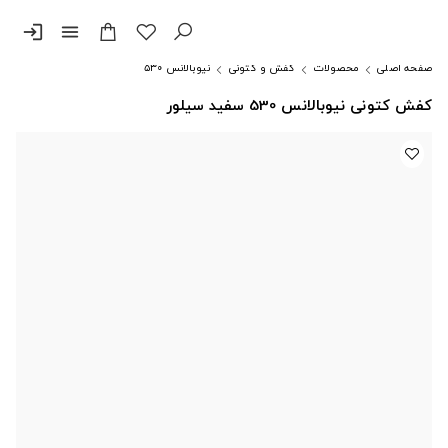
login
menu
صفحه اصلی
محصولات
کفش و کتونی
نیوبالانس ۵۳۰
کفش کتونی نیوبالانس 530 سفید سیلور