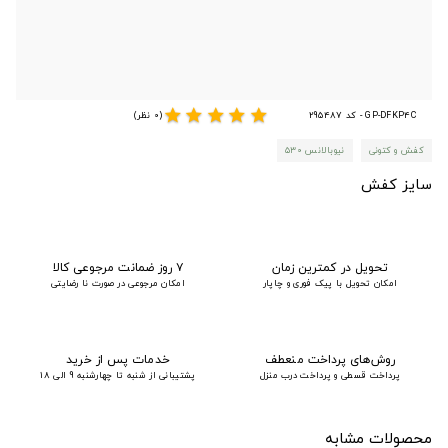
star
star
star
star
star
GP-DFKP4C - کد 295487
(0 نظر)
کفش و کتونی
نیوبالانس ۵۳۰
سایز کفش
تحویل در کمترین زمان
۷ روز ضمانت مرجوعی کالا
امکان تحویل با پیک فوری و چاپار
امکان مرجوعی در صورت نا رضایتی
روش‌های پرداخت منعطف
خدمات پس از خرید
پرداخت قسطی و پرداخت درب منزل
پشتیبانی از شنبه تا چهارشنبه 9 الی 18
محصولات مشابه