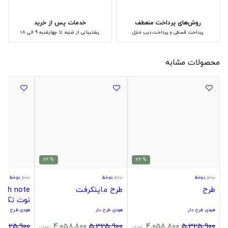
روش‌های پرداخت منعطف
خدمات پس از خرید
پرداخت قسطی و پرداخت درب منزل
پشتیبانی از شنبه تا چهارشنبه 9 الی 18
محصولات مشابه
% 24
% 24
دوخط
دوخط
دوخط
طرح
طرح ماینکرفت
نوت تک س
هودی طرح دار
هودی طرح دار
هودی طرح دار
5,325,900
4,058,800
5,325,900
4,058,800
5,325,900
تومان
تومان