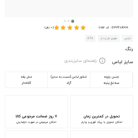
star
star
star
star
star
GP-FF8XHH - کد 11156
(0 نظر)
لباس
هودی طرح دار
GTA
رنگ
راهنمای سایزبندی
info
سایز لباس
جنس پارچه
تنخور لباس (نسبت به سایز)
مدل یقه
سه نخ پنبه
آزاد
کلاه‌دار
تحویل در کمترین زمان
۷ روز ضمانت مرجوعی کالا
امکان تحویل با پیک فوری و چاپار
امکان مرجوعی در صورت نارضایتی