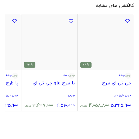
کالکشن های مشابه
% 24
% 24
دوخط
دوخط
دوخط
جی تی ای طرح
با طرح gta جی تی ای
با طرح gta جی تی ای
هودی طرح دار
دورس
هودی طرح دار
5,325,900
3,437,000
4,510,000
4,058,800
5,325,900
تومان
تومان