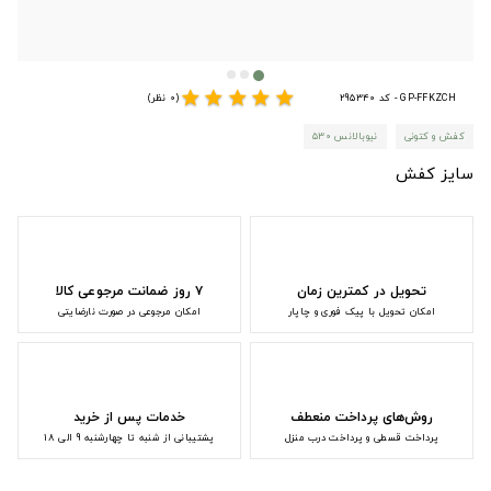
star
star
star
star
star
GP-FFKZCH - کد 295340
(0 نظر)
کفش و کتونی
نیوبالانس ۵۳۰
سایز کفش
تحویل در کمترین زمان
۷ روز ضمانت مرجوعی کالا
امکان تحویل با پیک فوری و چاپار
امکان مرجوعی در صورت نارضایتی
روش‌های پرداخت منعطف
خدمات پس از خرید
پرداخت قسطی و پرداخت درب منزل
پشتیبانی از شنبه تا چهارشنبه 9 الی 18