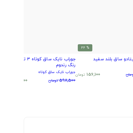
% 20
% 22
تادو ساق بلند سفید
جوراب نایک ساق کوتاه 3 تایی طرح و
ب
رنگ رندوم
م
جوراب نایک ساق کوتاه
0
156,100
مان
تومان
480,500
598,500
تومان
تومان