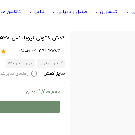
ی
اکسسوری
صندل و دمپایی
لباس
کالکشن ها
keyboard_arrow_down
keyboard_arrow_down
keyboard_arrow_down
keyboard_arrow_down
کفش کتونی نیوبالانس 530 سفید رویه برجسته
GP-HFKVWC - کد 295016
star
کفش و کتونی
نیوبالانس ۵۳۰
سایز کفش
راهنمای سایزبند
info
1,700,000
تومان