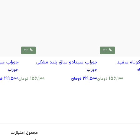
% 22
% 22
وتاه سفید
جوراب سیتادو ساق بلند مشکی
جوراب سی
ه
جوراب
جوراب
199,500
156,100
199,500
156,100
تومان
تومان
تومان
تو
مجموع امتیازات