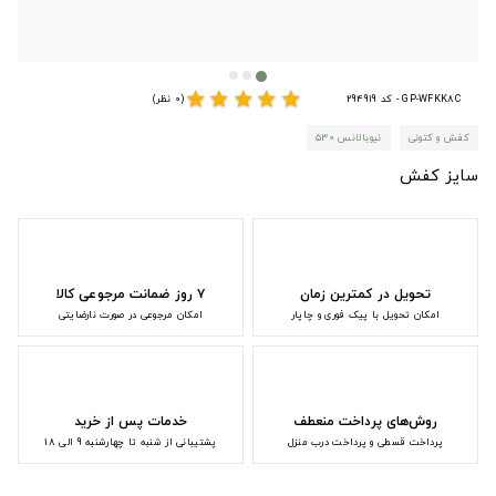
star
star
star
star
star
GP-WFKK8C - کد 294919
(0 نظر)
کفش و کتونی
نیوبالانس ۵۳۰
سایز کفش
تحویل در کمترین زمان
۷ روز ضمانت مرجوعی کالا
امکان تحویل با پیک فوری و چاپار
امکان مرجوعی در صورت نارضایتی
روش‌های پرداخت منعطف
خدمات پس از خرید
پرداخت قسطی و پرداخت درب منزل
پشتیبانی از شنبه تا چهارشنبه 9 الی 18