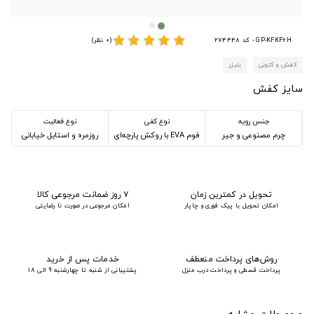
star
star
star
star
star
GP-KFKF6H - کد 274448
(0 نظر)
کفش و کتونی
بلیزر
سایز کفش
جنس رویه
نوع کفی
نوع فعالیت
چرم مصنوعی و جیر
فوم EVA با روکش پارچه‌ای
روزمره و استایل خیابانی
تحویل در کمترین زمان
۷ روز ضمانت مرجوعی کالا
امکان تحویل با پیک فوری و چاپار
امکان مرجوعی در صورت نا رضایتی
روش‌های پرداخت منعطف
خدمات پس از خرید
پرداخت قسطی و پرداخت درب منزل
پشتیبانی از شنبه تا چهارشنبه 9 الی 18
محصولات مشابه