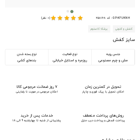
star
star
star
star
star
GP-KFUKNH - کد 258168
(0 نظر)
کفش و کتونی
برشکا کاستوم
سایز کفش
جنس رویه
نوع فعالیت
نوع بسته شدن
مش و چرم مصنوعی
روزمره و استایل خیابانی
بندهای کشی
تحویل در کمترین زمان
۷ روز ضمانت مرجوعی کالا
امکان تحویل با پیک فوری و چاپار
امکان مرجوعی در صورت نا رضایتی
روش‌های پرداخت منعطف
خدمات پس از خرید
پرداخت قسطی و پرداخت درب منزل
پشتیبانی از شنبه تا چهارشنبه 9 الی 18
محصولات مشابه