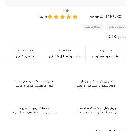
star
star
star
star
star
GP-MFUKXC - کد 258213
(0 نظر)
کفش و کتونی
برشکا کاستوم
سایز کفش
جنس رویه
نوع فعالیت
نوع بسته شدن
مش و چرم مصنوعی
روزمره و استایل خیابانی
بندهای کشی
تحویل در کمترین زمان
۷ روز ضمانت مرجوعی کالا
امکان تحویل با پیک فوری و چاپار
امکان مرجوعی در صورت نا رضایتی
روش‌های پرداخت منعطف
خدمات پس از خرید
پرداخت قسطی و پرداخت درب منزل
پشتیبانی از شنبه تا چهارشنبه 9 الی 18
محصولات مشابه