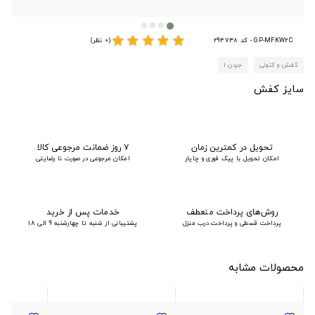
star
star
star
star
star
GP-MFKW2C - کد 294738
(0 نظر)
کفش و کتونی
جردن ۱
سایز کفش
تحویل در کمترین زمان
۷ روز ضمانت مرجوعی کالا
امکان تحویل با پیک فوری و چاپار
امکان مرجوعی در صورت نا رضایتی
روش‌های پرداخت منعطف
خدمات پس از خرید
پرداخت قسطی و پرداخت درب منزل
پشتیبانی از شنبه تا چهارشنبه 9 الی 18
محصولات مشابه