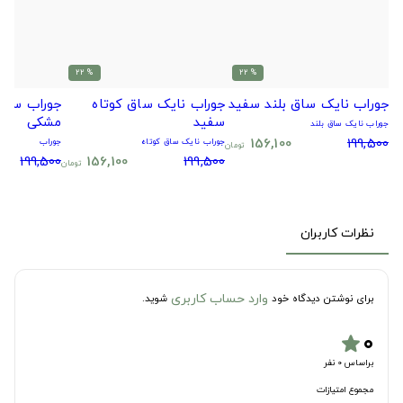
% 22
% 22
جوراب نایک ساق بلند سفید
جوراب نایک ساق کوتاه
جوراب سیتا
سفید
مشکی
جوراب نایک ساق بلند
156,100
199,500
جوراب نایک ساق کوتاه
جوراب
تومان
199,500
156,100
199,500
تومان
نظرات کاربران
وارد حساب کاربری
برای نوشتن دیدگاه خود
شوید.
۰
star
براساس 0 نفر
مجموع امتیازات