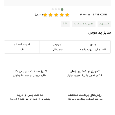
star
star
star
star
star
GP-VF4ZWH - کد 69207
(0 نظر)
اکسسوری
موس پد و دسک پد
GTA
سایز پد موس
جنس
نوع چاپ
قابلیت شستشو
لاستیکی با رویه پارچه
دیجیتالی
دارد
تحویل در کمترین زمان
۷ روز ضمانت مرجوعی کالا
امکان تحویل با پیک فوری و چاپار
امکان مرجوعی در صورت نا رضایتی
روش‌های پرداخت منعطف
خدمات پس از خرید
پرداخت قسطی و پرداخت درب منزل
پشتیبانی از شنبه تا چهارشنبه 9 الی 18