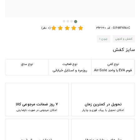
star
star
star
star
star
GP-WFKN8C - کد 294660
(0 نظر)
کفش و کتونی
جردن ۱
سایز کفش
نوع کفی
نوع فعالیت
نوع ساق
فوم EVA با واحد Air-Sole
روزمره و استایل خیابانی
تحویل در کمترین زمان
۷ روز ضمانت مرجوعی کالا
امکان تحویل با پیک فوری و چاپار
امکان مرجوعی در صورت نارضایتی