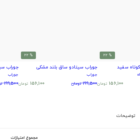
% 22
% 22
وتاه سفید
جوراب سیتادو ساق بلند مشکی
جوراب سی
ه
جوراب
جوراب
199,500
156,100
199,500
156,100
تومان
تومان
تومان
تو
توضیحات
مجموع امتیازات