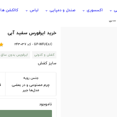
ی
اکسسوری
صندل و دمپایی
لباس
کالکشن ها
keyboard_arrow_down
keyboard_arrow_down
keyboard_arrow_down
keyboard_arrow_down
 ساق
خرید ایرفورس سفید آبی
GP-WFUE8C - کد 243037
tar
کفش و کتونی
ایرفورس بدون ساق
سایز کفش
جنس رویه
چرم مصنوعی و در بعضی
فوم 
مدل‌ها جیر
ناموجود