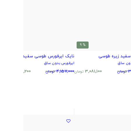
% 17
% 9
سفید زیره طوسی
نایک ایرفورس طوسی سفید
ا
ون ساق
ایرفورس بدون ساق
ا
0
3,448,200
4,157,000
3,081,100
3
تومان
تومان
تومان
تومان