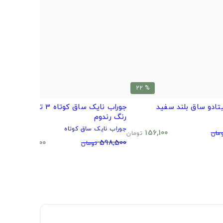
% 20
% 22
تادو ساق بلند سفید
جوراب نایک ساق کوتاه 3 تایی طرح و
ب
رنگ رندوم
م
جوراب نایک ساق کوتاه
0
156,100
مان
تومان
480,500
598,500
تومان
تومان