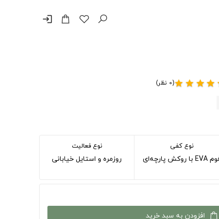
login
(0 نظر)
star
star
star
star
s
نوع کفی
نوع فعالیت
EVA با روکش پارچه‌ای
روزمره و استایل خیابانی
افزودن به سبد خرید