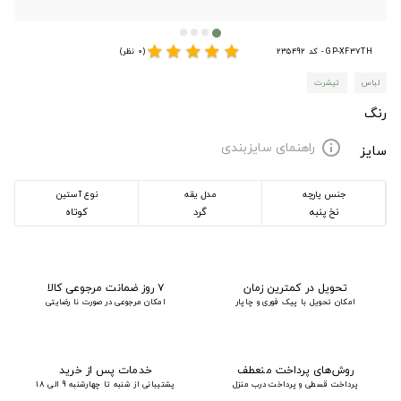
star
star
star
star
star
GP-XF37TH - کد 235492
(0 نظر)
لباس
تیشرت
رنگ
راهنمای سایزبندی
info
سایز
جنس پارچه
مدل یقه
نوع آستین
نخ پنبه
گرد
کوتاه
تحویل در کمترین زمان
۷ روز ضمانت مرجوعی کالا
امکان تحویل با پیک فوری و چاپار
امکان مرجوعی در صورت نا رضایتی
روش‌های پرداخت منعطف
خدمات پس از خرید
پرداخت قسطی و پرداخت درب منزل
پشتیبانی از شنبه تا چهارشنبه 9 الی 18