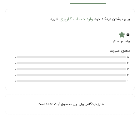
وارد حساب کاربری
برای نوشتن دیدگاه خود
شوید.
۰
star
براساس 0 نفر
مجموع امتیازات
0
5
0
4
0
3
0
2
0
1
هنوز دیدگاهی برای این محصول ثبت نشده است.