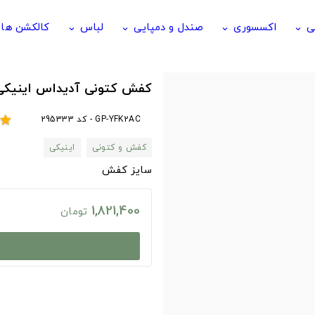
ی
اکسسوری
صندل و دمپایی
لباس
کالکشن ها
keyboard_arrow_down
keyboard_arrow_down
keyboard_arrow_down
keyboard_arrow_down
کفش کتونی آدیداس اینیکی
GP-YFK2AC - کد 295333
star
کفش و کتونی
اینیکی
سایز کفش
1,821,400
تومان