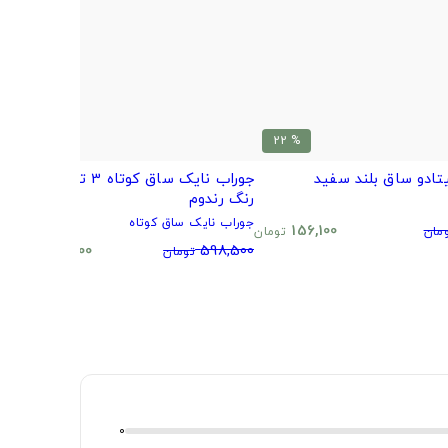
% 20
% 22
تادو ساق بلند سفید
جوراب نایک ساق کوتاه 3 تایی طرح و
ب
رنگ رندوم
م
جوراب نایک ساق کوتاه
0
156,100
مان
تومان
480,500
598,500
تومان
تومان
0