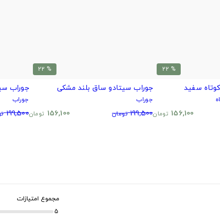
% 22
% 22
وتاه سفید
جوراب سیتادو ساق بلند مشکی
جوراب سی
ه
جوراب
جوراب
199,500
156,100
199,500
156,100
تومان
تومان
تومان
تو
مجموع امتیازات
5