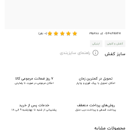
star
star
star
star
star
GP-8FKAFH - کد 295388
(0 نظر)
کفش و کتونی
اینیکی
راهنمای سایزبندی
info
سایز کفش
تحویل در کمترین زمان
۷ روز ضمانت مرجوعی کالا
امکان تحویل با پیک فوری و چاپار
امکان مرجوعی در صورت نا رضایتی
روش‌های پرداخت منعطف
خدمات پس از خرید
پرداخت قسطی و پرداخت درب منزل
پشتیبانی از شنبه تا چهارشنبه 9 الی 18
محصولات مشابه