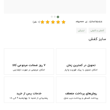
star
star
star
star
star
GP-2FK2AH - کد 295334
(0 نظر)
کفش و کتونی
اینیکی
سایز کفش
تحویل در کمترین زمان
۷ روز ضمانت مرجوعی کالا
امکان تحویل با پیک فوری و چاپار
امکان مرجوعی در صورت نارضایتی
روش‌های پرداخت منعطف
خدمات پس از خرید
پرداخت قسطی و پرداخت درب منزل
پشتیبانی از شنبه تا چهارشنبه 9 الی 18