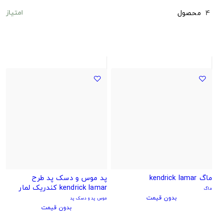
امتیاز
4
محصول
ماگ kendrick lamar
پد موس و دسک پد طرح
kendrick lamar کندریک لمار
ماگ
طرح
بدون قیمت
موس پد و دسک پد
بدون قیمت