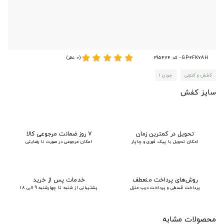
star
star
star
star
star
GP-2FK7AH - کد 295474
(0 نظر)
کفش و کتونی
جردن ۱
سایز کفش
تحویل در کمترین زمان
۷ روز ضمانت مرجوعی کالا
امکان تحویل با پیک فوری و چاپار
امکان مرجوعی در صورت نا رضایتی
روش‌های پرداخت منعطف
خدمات پس از خرید
پرداخت قسطی و پرداخت درب منزل
پشتیبانی از شنبه تا چهارشنبه 9 الی 18
محصولات مشابه